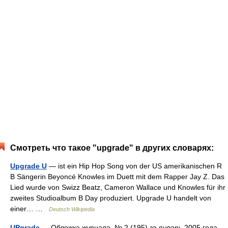
Смотреть что такое "upgrade" в других словарях:
Upgrade U
— ist ein Hip Hop Song von der US amerikanischen R
B Sängerin Beyoncé Knowles im Duett mit dem Rapper Jay Z. Das
Lied wurde von Swizz Beatz, Cameron Wallace und Knowles für ihr
zweites Studioalbum B Day produziert. Upgrade U handelt von
einer… …
Deutsch Wikipedia
UPgrade
— Обложка журнала, № 2 (195) за январь 2005 года.