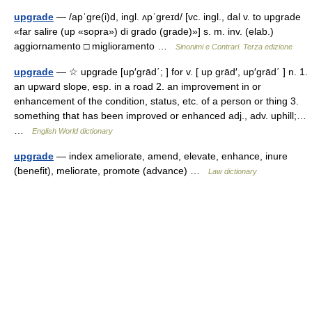
upgrade
— /apˈɡre(i)d, ingl. ʌpˈɡreɪd/ [vc. ingl., dal v. to upgrade
«far salire (up «sopra») di grado (grade)»] s. m. inv. (elab.)
aggiornamento □ miglioramento …
Sinonimi e Contrari. Terza edizione
upgrade
— ☆ upgrade [up′grād΄; ] for v. [ up grād′, up′grād΄ ] n. 1.
an upward slope, esp. in a road 2. an improvement in or
enhancement of the condition, status, etc. of a person or thing 3.
something that has been improved or enhanced adj., adv. uphill;…
…
English World dictionary
upgrade
— index ameliorate, amend, elevate, enhance, inure
(benefit), meliorate, promote (advance) …
Law dictionary