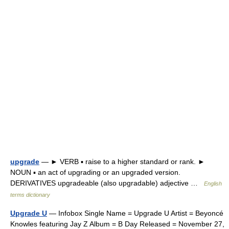
upgrade
— ► VERB ▪ raise to a higher standard or rank. ►
NOUN ▪ an act of upgrading or an upgraded version.
DERIVATIVES upgradeable (also upgradable) adjective …
English
terms dictionary
Upgrade U
— Infobox Single Name = Upgrade U Artist = Beyoncé
Knowles featuring Jay Z Album = B Day Released = November 27,