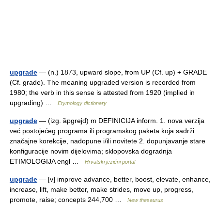
upgrade
— (n.) 1873, upward slope, from UP (Cf. up) + GRADE
(Cf. grade). The meaning upgraded version is recorded from
1980; the verb in this sense is attested from 1920 (implied in
upgrading) …
Etymology dictionary
upgrade
— (izg. ȁpgrejd) m DEFINICIJA inform. 1. nova verzija
već postojećeg programa ili programskog paketa koja sadrži
značajne korekcije, nadopune i/ili novitete 2. dopunjavanje stare
konfiguracije novim dijelovima; sklopovska dogradnja
ETIMOLOGIJA engl …
Hrvatski jezični portal
upgrade
— [v] improve advance, better, boost, elevate, enhance,
increase, lift, make better, make strides, move up, progress,
promote, raise; concepts 244,700 …
New thesaurus